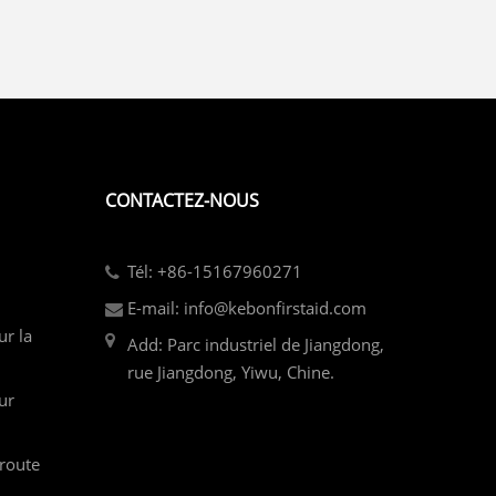
CONTACTEZ-NOUS
Tél: +86-15167960271
E-mail: info@kebonfirstaid.com
ur la
Add: Parc industriel de Jiangdong,
rue Jiangdong, Yiwu, Chine.
ur
 route