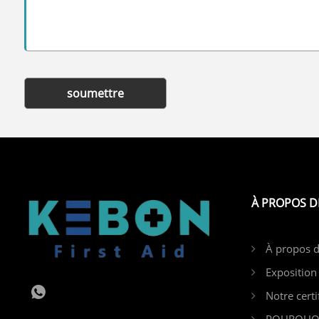
soumettre
À PROPOS D
À propos 
Exposition
Notre certi
POURQUOI