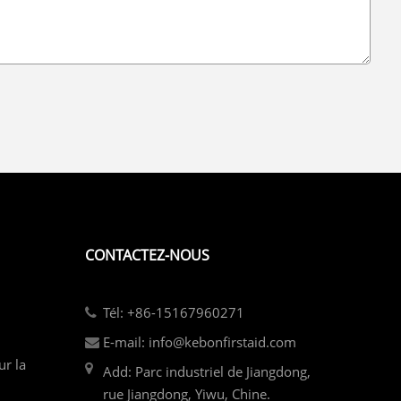
CONTACTEZ-NOUS
Tél: +86-15167960271
E-mail: info@kebonfirstaid.com
ur la
Add: Parc industriel de Jiangdong,
rue Jiangdong, Yiwu, Chine.