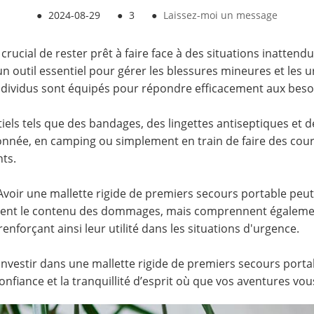
●
2024-08-29
●
3
●
Laissez-moi un message
crucial de rester prêt à faire face à des situations inattend
n outil essentiel pour gérer les blessures mineures et les
ndividus sont équipés pour répondre efficacement aux besoi
els tels que des bandages, des lingettes antiseptiques et de
nnée, en camping ou simplement en train de faire des cours
nts.
voir une mallette rigide de premiers secours portable peut 
ment le contenu des dommages, mais comprennent également
enforçant ainsi leur utilité dans les situations d'urgence.
 investir dans une mallette rigide de premiers secours portab
confiance et la tranquillité d’esprit où que vos aventures vo