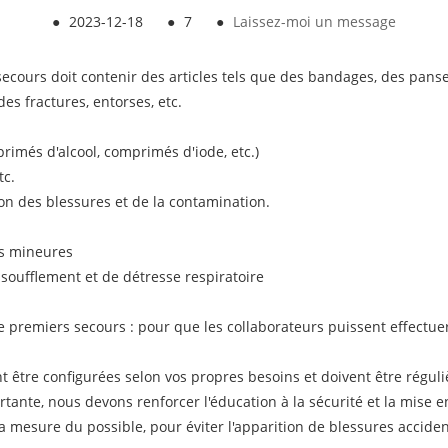
●
2023-12-18
●
7
●
Laissez-moi un message
secours doit contenir des articles tels que des bandages, des panse
es fractures, entorses, etc.
rimés d'alcool, comprimés d'iode, etc.)
tc.
on des blessures et de la contamination.
es mineures
soufflement et de détresse respiratoire
 premiers secours : pour que les collaborateurs puissent effectue
t être configurées selon vos propres besoins et doivent être réguli
rtante, nous devons renforcer l'éducation à la sécurité et la mise 
la mesure du possible, pour éviter l'apparition de blessures acciden