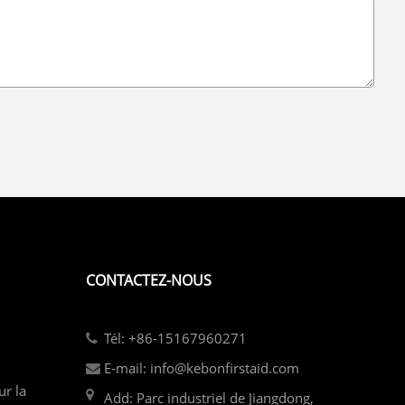
CONTACTEZ-NOUS
Tél: +86-15167960271
E-mail: info@kebonfirstaid.com
ur la
Add: Parc industriel de Jiangdong,