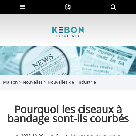
Maison
>
Nouvelles
>
Nouvelles de l'industrie
Pourquoi les ciseaux à
bandage sont-ils courbés
●
2023-12-26
●
6
●
Laissez-moi un message