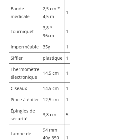
Bande
2,5 cm *
1
médicale
4,5 m
3,8 *
Tourniquet
1
96cm
Imperméable
35g
1
Siffler
plastique
1
Thermomètre
14,5 cm
1
électronique
Ciseaux
14,5 cm
1
Pince à épiler
12,5 cm
1
Épingles de
3,8 cm
5
sécurité
94 mm
Lampe de
40g 350
1