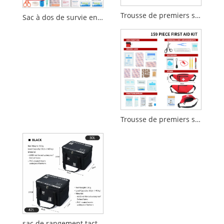
Trousse de premiers secours tactique de 55 pièces pour une utilisation en extérieur et en cas d'urgence
Sac à dos de survie en cas de tremblement de terre, kit d'urgence en cas d'incendie, 72 heures
Trousse de premiers secours de 159 pièces avec sac banane
sac de rangement tactique