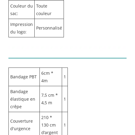
Couleur du
Toute
sac:
couleur
Impression
Personnalisé
du logo:
Liste des contenus:
6cm *
Bandage PBT
1
4m
Bandage
7,5 cm *
élastique en
1
4,5 m
crêpe
210 *
Couverture
130 cm
1
d'urgence
d'argent