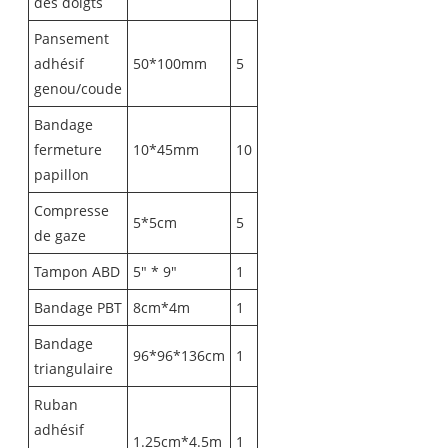
des doigts
Pansement
adhésif
50*100mm
5
genou/coude
Bandage
fermeture
10*45mm
10
papillon
Compresse
5*5cm
5
de gaze
Tampon ABD
5" * 9"
1
Bandage PBT
8cm*4m
1
Bandage
96*96*136cm
1
triangulaire
Ruban
adhésif
1.25cm*4.5m
1