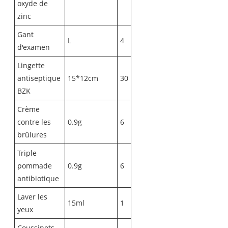
oxyde de
zinc
Gant
L
4
d'examen
Lingette
antiseptique
15*12cm
30
BZK
Crème
contre les
0.9g
6
brûlures
Triple
pommade
0.9g
6
antibiotique
Laver les
15ml
1
yeux
Coussinets