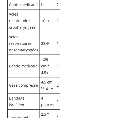
Gants médicaux
L
2
Voies
respiratoires
10 cm
1
oropharyngées
Voies
respiratoires
28FR
1
nasopharyngées
1,25
Bande médicale
cm *
1
4,5 m
4,5 cm
Gaze compresse
2
"* 4.1y
Bandage
4
1
israélien
pouces
2,5 *
Tourniquet
1