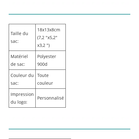
Détails du produit
18x13x8cm
Taille du
(7,2 "x5,2"
sac:
x3,2 ")
Matériel
Polyester
de sac:
900d
Couleur du
Toute
sac:
couleur
Impression
Personnalisé
du logo:
Liste des contenus: