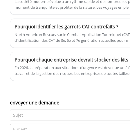
La société moderne évolue à un rythme rapide et de nombreuses p
Impression de logos :
Personnalisation
moment de tranquillité et profiter de la nature. Les voyages en plein 
du support :
trop d'incertitudes en plein air. La survie et l’auto-sauvetage sont n
pourquoi des kits de survie en plein air ont vu le jour.
Pourquoi identifier les garrots CAT contrefaits ?
North American Rescue, sur le Combat Application Tourniquet (CAT),
d'identification des CAT de 3e, 6e et 7e génération actuelles pour 
légitimes. Dans cet article, nous accorderons une attention particul
identifier les produits authentiques des manières suivantes : Sauv
authentiques et contrefaits. Les utilisateurs finaux doivent être con
Pourquoi chaque entreprise devrait stocker des kits
exemples les plus courants, ils ne se limitent pas à ces exemples et 
En 2026, la préparation aux situations d’urgence est devenue un élé
CAT qu'auprès de fournisseurs de confiance.
travail et de la gestion des risques. Les entreprises de toutes tailles
d’urgence pour protéger les employés, les clients et les opérations 
Cet article explique pourquoi chaque entreprise devrait investir dan
comment ils améliorent la sécurité et la préparation.
envoyer une demande