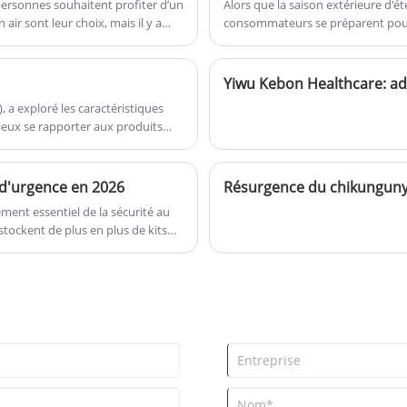
ersonnes souhaitent profiter d’un
Alors que la saison extérieure d'é
air sont leur choix, mais il y a
consommateurs se préparent pour l
écessaires en cas d’urgence, c’est
Ce changement saisonnier a décl
premiers soins en plastique légèr
Yiwu Kebon Healthcare: ada
 a exploré les caractéristiques
mieux se rapporter aux produits
ière à la fonction du CAT pour
etage nord-américain des produits
scients que même s'il s'agit des
 d'urgence en 2026
les particuliers ne doivent acheter
ment essentiel de la sécurité au
 stockent de plus en plus de kits
en cas de situations inattendues.
s des kits d'urgence fiables et