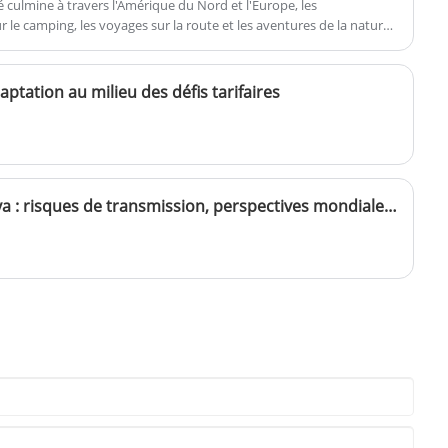
té culmine à travers l'Amérique du Nord et l'Europe, les
Échantillon : Préparé dans les 5 jours
rapide dans les situations critiques.
e camping, les voyages sur la route et les aventures de la nature.
Délai de livraison : 20 jours à 35 jours
enché une augmentation notable de la demande de boîtes de
Impression du logo : personnalisation
es, durables et compactes.
du support : y compris l'impression sur
soie, le transfert de chaleur, etc.
ptation au milieu des défis tarifaires
Résurgence du chikungunya : risques de transmission, perspectives mondiales et stratégies de protection