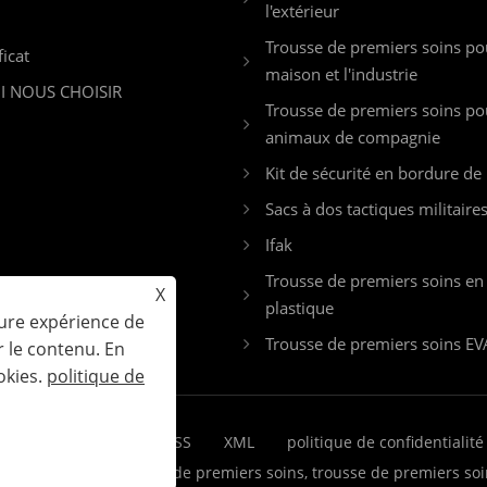
l'extérieur
Trousse de premiers soins po
ficat
maison et l'industrie
 NOUS CHOISIR
Trousse de premiers soins po
animaux de compagnie
Kit de sécurité en bordure de
Sacs à dos tactiques militaire
Ifak
Trousse de premiers soins en
X
plastique
eure expérience de
Trousse de premiers soins EV
r le contenu. En
okies.
politique de
Links
Sitemap
RSS
XML
politique de confidentialité
es Co., Ltd. - Trousse de premiers soins, trousse de premiers soi