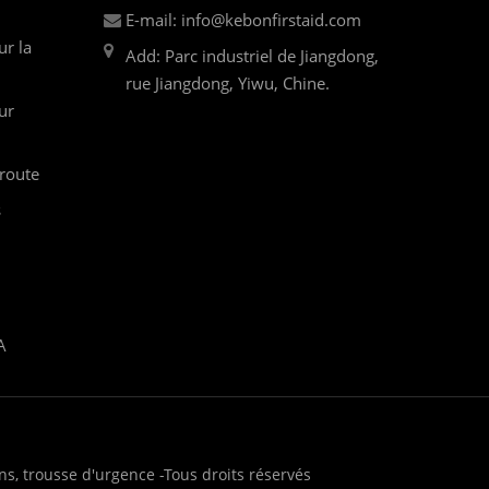
E-mail: info@kebonfirstaid.com
ur la
Add: Parc industriel de Jiangdong,
rue Jiangdong, Yiwu, Chine.
ur
 route
s
A
ns, trousse d'urgence -Tous droits réservés