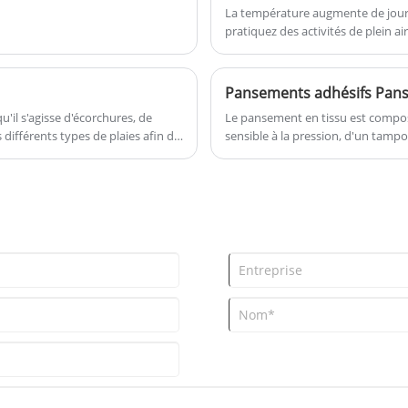
s'assurer que les clients reçoivent une
du support : y compris l'impression sur
La température augmente de jour 
valeur et un support durables lors de
soie, le transfert de chaleur, etc.
pratiquez des activités de plein 
l'utilisation de nos produits.
froide et humide, des étourdisseme
de tête avec faiblesse dans les m
Pansements adhésifs Pan
il s'agisse d'écorchures, de
Le pansement en tissu est compos
 différents types de plaies afin de
sensible à la pression, d'un tampon
polyéthylène) et de papier antiadh