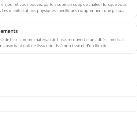
produits médicaux. Favorisant
en jour et vous pouvez parfois subir un coup de chaleur lorsque vous
l'innovation et le travail d'équipe, nous
air. Les manifestations physiques spécifiques comprennent une peau
évoluons continuellement pour vous
nts et un teint pâle, gris ou rouge. Sensation de vertige, nausée et mal
soutenir dans un marché compétitif et
embres.
en constante évolution.
Prix:
20,1 $ à
sements
28,8 $
Taille du sac :
32x24x24 cm
é de tissu comme matériau de base, recouvert d'un adhésif médical
Matériau du sac :
Polyester
 absorbant (fait de tissu non tissé non tissé et d'un film de
Couleur de la boîte :
Rouge ou
ésif.
personnalisation
Échantillon:
Préparé dans les 5 jours
Délai de mise en œuvre:
20 jours-35
jours
Impression de logos :
Personnalisation
du support