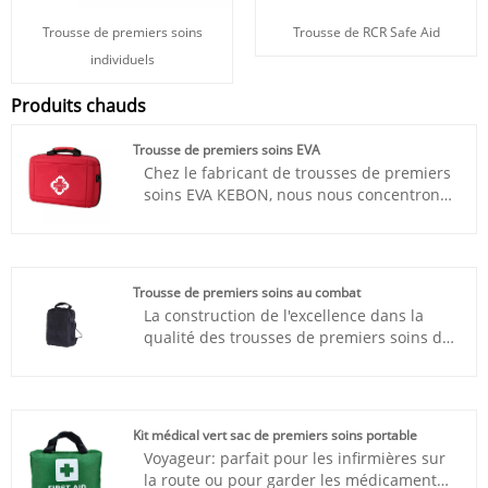
Trousse de premiers soins
Trousse de RCR Safe Aid
individuels
Produits chauds
Trousse de premiers soins EVA
Chez le fabricant de trousses de premiers
soins EVA KEBON, nous nous concentrons
sur l'innovation et le progrès
technologique. Notre équipe de R&D
travaille constamment à fournir une
personnalisation pour s'assurer que nos
Trousse de premiers soins au combat
trousses de premiers soins suivent
La construction de l'excellence dans la
l'évolution du temps et s'adaptent aux
qualité des trousses de premiers soins de
demandes changeantes du marché. En
combat nécessite une approche à
tant que fabricant de kits de premiers
multiples facettes. Kebon renforce la
secours, nous apprécions une coopération
sensibilisation à la qualité et traite la
étroite avec nos clients, partenaires et
qualité comme une question totale
fournisseurs pour atteindre ensemble des
Kit médical vert sac de premiers soins portable
d'implication des employés. Chaque
objectifs gagnant-gagnant.
Voyageur: parfait pour les infirmières sur
employé doit assumer la responsabilité de
la route ou pour garder les médicaments