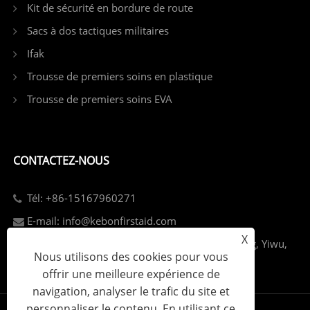
Kit de sécurité en bordure de route
Sacs à dos tactiques militaires
Ifak
Trousse de premiers soins en plastique
Trousse de premiers soins EVA
CONTACTEZ-NOUS
Tél: +86-15167960271
E-mail: info@kebonfirstaid.com
X
Add: Parc industriel de Jiangdong, rue Jiangdong, Yiwu,
Nous utilisons des cookies pour vous
Chine.
offrir une meilleure expérience de
navigation, analyser le trafic du site et
personnaliser le contenu. En utilisant ce