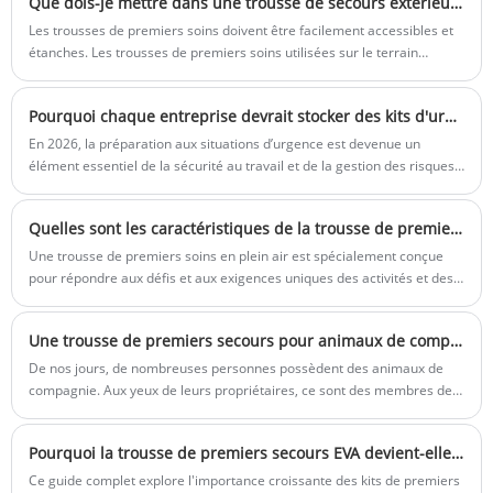
Que dois-je mettre dans une trousse de secours extérieure ?
etc. Parfait pour répondre à tous les
Impression du logo:
Personnalisation du
Les trousses de premiers soins doivent être facilement accessibles et
besoins médicaux ou d'urgence lors des
support: y compris l'impression en soie, le
étanches. Les trousses de premiers soins utilisées sur le terrain
aventures ou catastrophes sauvages
transfert de chaleur, etc.
doivent également être étanches. Les sacs scellés ou les sacs à
extérieures. Kebon est un fabricant
fermeture éclair sont des options légères et pratiques.
professionnel, nous sommes prêts à vous
Pourquoi chaque entreprise devrait stocker des kits d'urgence en 2026
fournir des kits d'équipement de survie de
En 2026, la préparation aux situations d’urgence est devenue un
haute qualité, et nous vous fournirons le
élément essentiel de la sécurité au travail et de la gestion des risques.
meilleur service après-vente et la livraison
Les entreprises de toutes tailles stockent de plus en plus de kits
en temps opportun.
d’urgence pour protéger les employés, les clients et les opérations en
Quelles sont les caractéristiques de la trousse de premiers soins Outdoor?
cas de situations inattendues. Cet article explique pourquoi chaque
entreprise devrait investir dans des kits d'urgence fiables et comment
Une trousse de premiers soins en plein air est spécialement conçue
ils améliorent la sécurité et la préparation.
pour répondre aux défis et aux exigences uniques des activités et des
aventures en plein air.
Une trousse de premiers secours pour animaux de compagnie ?
De nos jours, de nombreuses personnes possèdent des animaux de
compagnie. Aux yeux de leurs propriétaires, ce sont des membres de
la famille. Qu’il s’agisse de chiens, de chats ou d’autres animaux de
compagnie, la protection de leur santé est très importante. Pendant ce
Pourquoi la trousse de premiers secours EVA devient-elle essentielle pour la préparation à la sécurité moderne à la maison, en voyage et sur le lieu de travail ?
temps, des urgences peuvent survenir à tout moment, c'est pourquoi
une trousse de premiers soins pour animaux de compagnie est
Ce guide complet explore l'importance croissante des kits de premiers