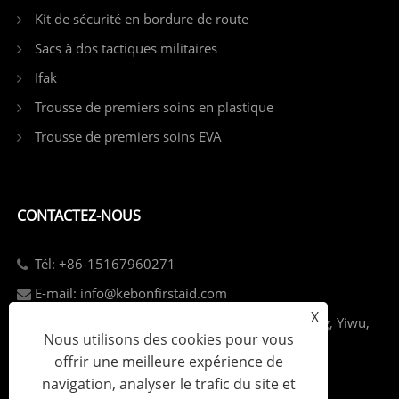
Kit de sécurité en bordure de route
Sacs à dos tactiques militaires
Ifak
Trousse de premiers soins en plastique
Trousse de premiers soins EVA
CONTACTEZ-NOUS
Tél: +86-15167960271
E-mail: info@kebonfirstaid.com
X
Add: Parc industriel de Jiangdong, rue Jiangdong, Yiwu,
Nous utilisons des cookies pour vous
Chine.
offrir une meilleure expérience de
navigation, analyser le trafic du site et