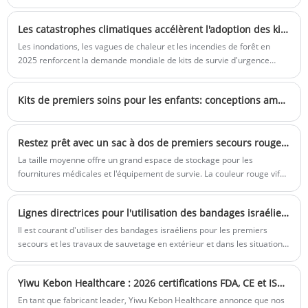
promouvoir efficacement votre entreprise.
Les catastrophes climatiques accélèrent l'adoption des kits de survie d'urgence
Les inondations, les vagues de chaleur et les incendies de forêt en
2025 renforcent la demande mondiale de kits de survie d'urgence
compacts pour les ménages et les écoles.
Kits de premiers soins pour les enfants: conceptions amusantes et fonctionnelles
Restez prêt avec un sac à dos de premiers secours rouge de grande capacité
La taille moyenne offre un grand espace de stockage pour les
fournitures médicales et l'équipement de survie. La couleur rouge vif
avec logo réfléchissant et médical garantit une identification facile en
cas d'urgence.
Lignes directrices pour l'utilisation des bandages israéliens
Il est courant d'utiliser des bandages israéliens pour les premiers
secours et les travaux de sauvetage en extérieur et dans les situations
d'urgence. En plus d'être utilisés pour panser les plaies afin
d'empêcher les saignements et de protéger les plaies contre les
Yiwu Kebon Healthcare : 2026 certifications FDA, CE et ISO 13485 renouvelées pour les trousses de premiers secours
infections, en raison des caractéristiques solides et durables des
bandages israéliens, ils jouent également un rôle très important dans
En tant que fabricant leader, Yiwu Kebon Healthcare annonce que nos