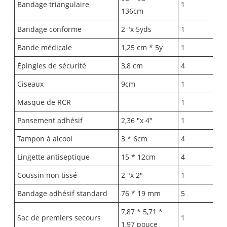
Bandage triangulaire
1
136cm
Bandage conforme
2 "x 5yds
1
Bande médicale
1,25 cm * 5y
1
Épingles de sécurité
3,8 cm
4
Ciseaux
9cm
1
Masque de RCR
1
Pansement adhésif
2,36 "x 4"
1
Tampon à alcool
3 * 6cm
4
Lingette antiseptique
15 * 12cm
4
Coussin non tissé
2 "x 2"
1
Bandage adhésif standard
76 * 19 mm
5
7,87 * 5,71 *
Sac de premiers secours
1
1,97 pouce