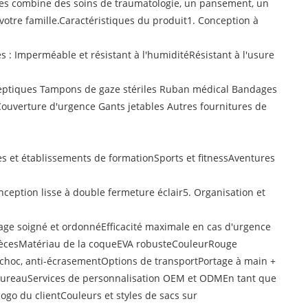
èces combine des soins de traumatologie, un pansement, un
votre famille.Caractéristiques du produit1. Conception à
s : Imperméable et résistant à l'humiditéRésistant à l'usure
septiques Tampons de gaze stériles Ruban médical Bandages
Couverture d'urgence Gants jetables Autres fournitures de
 et établissements de formationSports et fitnessAventures
ception lisse à double fermeture éclair5. Organisation et
age soigné et ordonnéEfficacité maximale en cas d'urgence
piècesMatériau de la coqueEVA robusteCouleurRouge
choc, anti-écrasementOptions de transportPortage à main +
bureauServices de personnalisation OEM et ODMEn tant que
ogo du clientCouleurs et styles de sacs sur