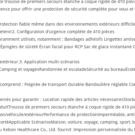
ette trousse de premiers secours étanche à coque rigide de 410 pi
ence pour offrir une protection de sécurité complète pour vous et 
protection fiable même dans des environnements extérieurs difficile
tretenir2. Configuration d'urgence complète de 410 pièces
uramment utilisés, notamment : Bandages adhésifs Lingettes anti
 Épingles de sûreté Écran facial pour RCP Sac de glace instantané 
’extérieur.3. Application multi-scénarios
eCamping et voyagesRandonnée et escaladeSécurité au bureauÉcoles
t comprend : Poignée de transport durable Bandoulière réglable Con
és pour garantir : Location rapide des articles nécessairesStock
oduitTrousse de premiers secours étanche à coque rigide de 410 
on/véhicule/extérieurPerformance de protectionImperméable, anti
éApplicable ScénariosMaison, voiture, voyage, camping, sport, 
 Kebon Healthcare Co., Ltd. fournit :Impression personnalisée du l