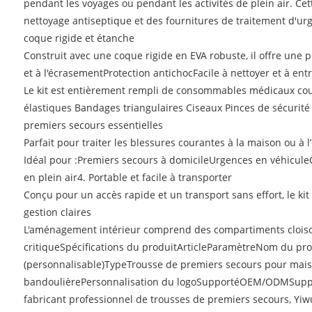
pendant les voyages ou pendant les activités de plein air. C
nettoyage antiseptique et des fournitures de traitement d'urg
coque rigide et étanche
Construit avec une coque rigide en EVA robuste, il offre une 
et à l'écrasementProtection antichocFacile à nettoyer et à en
Le kit est entièrement rempli de consommables médicaux co
élastiques Bandages triangulaires Ciseaux Pinces de sécurité
premiers secours essentielles
Parfait pour traiter les blessures courantes à la maison ou à l
Idéal pour :Premiers secours à domicileUrgences en véhicul
en plein air4. Portable et facile à transporter
Conçu pour un accès rapide et un transport sans effort, le ki
gestion claires
L'aménagement intérieur comprend des compartiments cloisonn
critiqueSpécifications du produitArticleParamètreNom du pr
(personnalisable)TypeTrousse de premiers secours pour mais
bandoulièrePersonnalisation du logoSupportéOEM/ODMSupport
fabricant professionnel de trousses de premiers secours, Yiwu