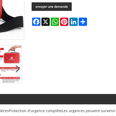
envoyer une demande
Facebook
X
WhatsApp
Pinterest
LinkedIn
Share
iècesProtection d'urgence complèteLes urgences peuvent survenir à