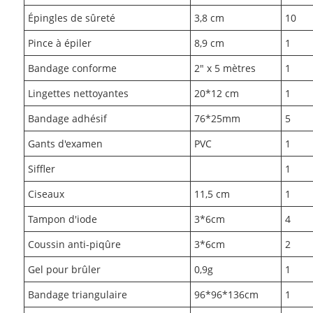
Épingles de sûreté
3,8 cm
10
Pince à épiler
8,9 cm
1
Bandage conforme
2" x 5 mètres
1
Lingettes nettoyantes
20*12 cm
1
Bandage adhésif
76*25mm
5
Gants d'examen
PVC
1
Siffler
1
Ciseaux
11,5 cm
1
Tampon d'iode
3*6cm
4
Coussin anti-piqûre
3*6cm
2
Gel pour brûler
0,9g
1
Bandage triangulaire
96*96*136cm
1