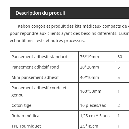
Description du produit
Kebon conçoit et produit des kits médicaux compacts de d
pour répondre aux clients ayant des besoins différents. L'usi
échantillons, tests et autres processus.
Pansement adhésif standard
76*19mm
30
Pansement adhésif rond
20*20mm
5
Mini pansement adhésif
40*10mm
5
Pansement adhésif coude et
100*50mm
1
genou
Coton-tige
10 pièces/sac
2
Ruban médical
1,25 cm * 5 ans
1
TPE Tourniquet
2,5*45cm
1