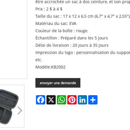
être accrochée un sac à dos ceinture, et son pro
Prix : 2 $ à 4 $
Taille du sac : 17 x 12 x 6,5 cm (6,7" x 4,7" x 2,55")
Matériau du sac: EVA
Couleur de la boîte : rouge.
Échantillon : Préparé dans les 5 jours
Délai de livraison : 20 jours à 35 jours
Impression du logo : personnalisation du support 
etc.
Modèle:KB2002
envoyer une demande
Facebook
X
WhatsApp
Pinterest
LinkedIn
Share