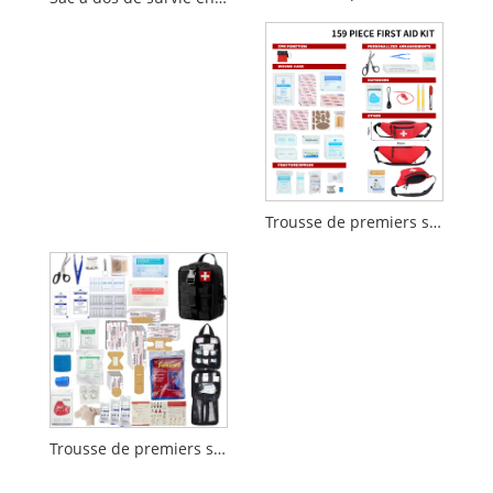
Trousse de premiers secours de 159 pièces avec sac banane
Trousse de premiers soins de survie tactique MOLLE pour utilisation d'urgence et en extérieur