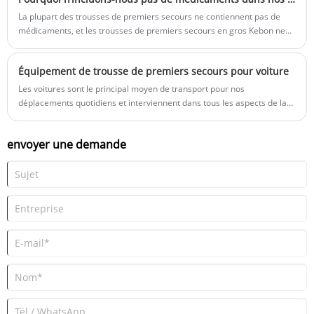
commandes à l'avance pour éviter les retards.
La plupart des trousses de premiers secours ne contiennent pas de
médicaments, et les trousses de premiers secours en gros Kebon ne
contiennent pas non plus de médicaments. Vous devez acheter des
médicaments en fonction de vos propres besoins.
Équipement de trousse de premiers secours pour voiture
Les voitures sont le principal moyen de transport pour nos
déplacements quotidiens et interviennent dans tous les aspects de la
vie des gens. Les accidents de la vie sont imprévisibles. Les véhicules
doivent disposer de mesures de protection pour faire face aux
envoyer une demande
accidents. Il est nécessaire que les véhicules embarquent des trousses
de premiers secours.