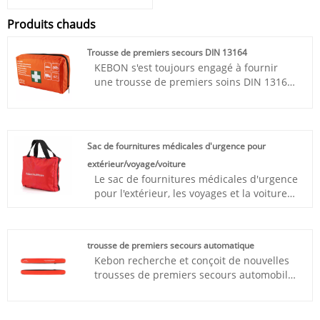
Produits chauds
Trousse de premiers secours DIN 13164
KEBON s'est toujours engagé à fournir
une trousse de premiers soins DIN 13164
de haute qualité, des produits de trousse
de premiers soins fiables pour assurer
une assistance médicale efficace dans les
situations d'urgence. Une importance
Sac de fournitures médicales d'urgence pour
égale est accordée au choix des
extérieur/voyage/voiture
matériaux, et les matériaux utilisés dans
Le sac de fournitures médicales d'urgence
les trousses de premiers soins doivent
pour l'extérieur, les voyages et la voiture
répondre à des normes de qualité strictes
comprend des fournitures médicales
pour garantir que les trousses de
essentielles pour animaux de compagnie
premiers soins sont durables et
en cas d'accident, de voyage et de
conservent leur hygiène et leur
trousse de premiers secours automatique
problèmes de santé inattendus. Protégez
fonctionnalité dans une variété
Kebon recherche et conçoit de nouvelles
vos amis à quatre pattes à tout moment et
d'environnements.
trousses de premiers secours automobiles
en tout lieu.
après avoir mené une étude de marché
sur les trousses de premiers secours dans
divers pays.