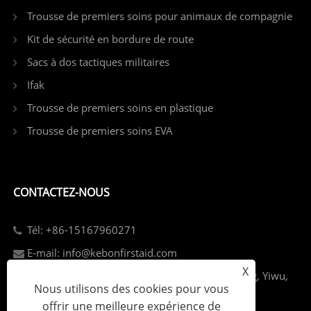
Trousse de premiers soins pour animaux de compagnie
Kit de sécurité en bordure de route
Sacs à dos tactiques militaires
Ifak
Trousse de premiers soins en plastique
Trousse de premiers soins EVA
CONTACTEZ-NOUS
Tél: +86-15167960271
E-mail: info@kebonfirstaid.com
X
Add: Parc industriel de Jiangdong, rue Jiangdong, Yiwu,
Nous utilisons des cookies pour vous
Chine.
offrir une meilleure expérience de