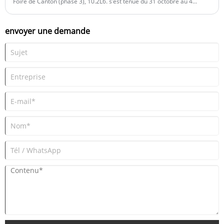
Foire de Canton (phase 3), 10.2L6. s'est tenue du 31 octobre au 4
novembre 2025. L'exposition a donné d'excellents résultats avec de
nombreuses nouvelles connexions et une forte coopération de la part
envoyer une demande
des clients fidèles.