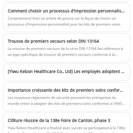
d’urgence pour protéger les employés, les clients et les opérations en
Comment choisir un processus d'impression personnalisé pour les kits de premiers soins
cas de situations inattendues. Cet article explique pourquoi chaque
entreprise devrait investir dans des kits d'urgence fiables et comment
Certainement! Voici un article de presse sur la façon de choisir un
ils améliorent la sécurité et la préparation.
processus d'impression personnalisé pour les kits de premiers soins
Trousse de premiers secours selon DIN 13164
La trousse de premiers secours de la série DIN 13164 fait référence à
un type spécifique de trousse de premiers secours conforme à la
norme industrielle allemande DIN 13164. En termes simples, la norme
DIN 13164 est l'une des normes de qualité les plus connues et les plus
[Yiwu Kebon Healthcare Co., Ltd] Les employés adoptent le lien avec l'équipe avec Spring Adventure
strictes établies en Europe (en particulier en Allemagne) pour les «
trousses de premiers secours embarquées dans les voitures ». Il
précise les types, les quantités, les performances et les méthodes
Importance croissante des kits de premiers soins conformes à l'ANSI sur les lieux de travail
d'emballage des articles de la trousse de premiers secours.
Les nouveaux règlements de sécurité poussent les entreprises du
monde entier à adopter des kits de premiers soins conformes à l'ANSI,
garantissant une réponse rapide dans les urgences en milieu de
travail.
Clôture réussie de la 138e Foire de Canton, phase 3
Yiwu Kebon Healthcare a finalisé avec succès sa participation à la 136e